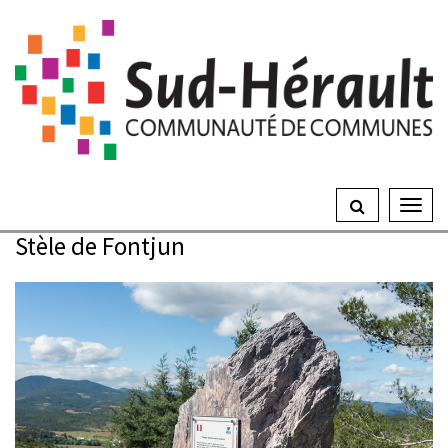
Gestion des traceurs
Ouvrir
le
Stèle de Fontjun
menu