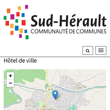
Gestion des traceurs
Ouvrir
le
Hôtel de ville
menu
+
−