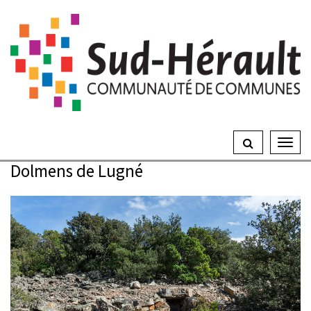
Gestion des traceurs
Ouvrir
le
Dolmens de Lugné
menu