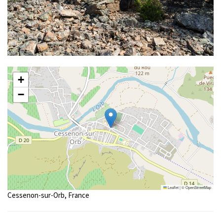
+
−
Leaflet
|
©
OpenStreetMap
Cessenon-sur-Orb, France