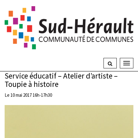
Gestion des traceurs
Ouvrir
le
Service éducatif – Atelier d’artiste –
menu
Toupie à histoire
Le
10
mai
2017
16h-17h30