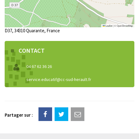
Leaflet
|
©
OpenStreetMap
D37, 34310 Quarante, France
CONTACT
04 67 62 36 26
service.educatif@cc-sud-herault.fr
Partager sur :