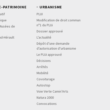
E-PATRIMOINE
URBANISME
atif
PLUI
sique
Modification de droit commun
n°1 du PLUi
Musées de
Dossier approuvé
ud-Hérault
L’actualité
Dépôt d’une demande
d’autorisation d’urbanisme
Le PLUi approuvé
Décisions
Arrêtés
Mobilité
Covoiturage
Autostop
Voie Verte Camin’Arts
Natura 2000
Convocations