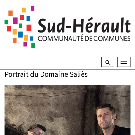
Gestion des traceurs
Ouvrir
le
Portrait du Domaine Saliès
menu