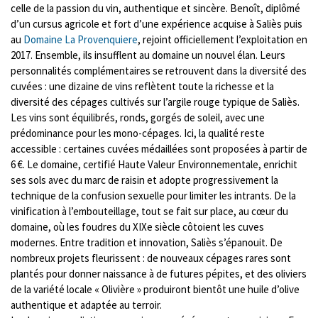
celle de la passion du vin, authentique et sincère. Benoît, diplômé
d’un cursus agricole et fort d’une expérience acquise à Saliès puis
au
Domaine La Provenquiere
, rejoint officiellement l’exploitation en
2017. Ensemble, ils insufflent au domaine un nouvel élan. Leurs
personnalités complémentaires se retrouvent dans la diversité des
cuvées : une dizaine de vins reflètent toute la richesse et la
diversité des cépages cultivés sur l’argile rouge typique de Saliès.
Les vins sont équilibrés, ronds, gorgés de soleil, avec une
prédominance pour les mono-cépages. Ici, la qualité reste
accessible : certaines cuvées médaillées sont proposées à partir de
6 €. Le domaine, certifié Haute Valeur Environnementale, enrichit
ses sols avec du marc de raisin et adopte progressivement la
technique de la confusion sexuelle pour limiter les intrants. De la
vinification à l’embouteillage, tout se fait sur place, au cœur du
domaine, où les foudres du XIXe siècle côtoient les cuves
modernes. Entre tradition et innovation, Saliès s’épanouit. De
nombreux projets fleurissent : de nouveaux cépages rares sont
plantés pour donner naissance à de futures pépites, et des oliviers
de la variété locale « Olivière » produiront bientôt une huile d’olive
authentique et adaptée au terroir.