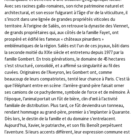
Avec ses racines gallo-romaines, son riche patrimoine naturel et
architectural, et son essor fulgurant à l’âge d’or de la viticulture, il
s’inscrit dans une lignée de grandes propriétés viticoles du
territoire. À l’origine de Saliès, on retrouve la dynastie des Viennet,
de grands propriétaires qui, aux côtés de la famille Fayet, ont
prospéré et édifié les fameux « châteaux pinardiers »
emblématiques de la région. Saliès est l’un de ces joyaux, bâti dans
la seconde moitié du XIXe siècle et entretenu depuis 1977 par la
famille Gombert. En trois générations, le domaine de 45 hectares
s’est structuré, consolidé, et a affirmé sa singularité au fil des
cuvées. Originaires de l’Aveyron, les Gombert ont, comme
beaucoup de leurs compatriotes, tenté leur chance à Paris. C’est là
que l’éléphant entre en scène : l’arrière-grand-père faisait orner
ses camions de ce pachyderme, symbole de force et de mémoire. À
l’époque, l’animal portait un fût de bière, clin d’œil à l’activité
familiale de distribution. Plus tard, ce fût deviendra un tonneau,
rendant hommage au grand-père, premier à s’implanter à Quarante.
Dès lors, le destin de la famille et du domaine s’entrelacent.
Aujourd’hui, Xavier, le patriarche, et son fils Benoît perpétuent
l’aventure. Si leurs accents diffèrent, leur expression commune est